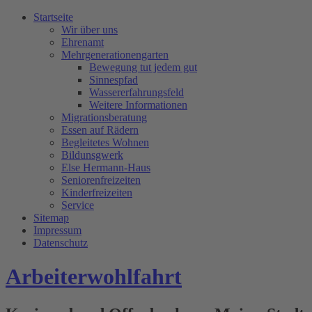
Startseite
Wir über uns
Ehrenamt
Mehrgenerationengarten
Bewegung tut jedem gut
Sinnespfad
Wassererfahrungsfeld
Weitere Informationen
Migrationsberatung
Essen auf Rädern
Begleitetes Wohnen
Bildunsgwerk
Else Hermann-Haus
Seniorenfreizeiten
Kinderfreizeiten
Service
Sitemap
Impressum
Datenschutz
Arbeiterwohlfahrt