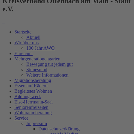
Kreisverband Offenbach am Main - Stadt
e.V.
Startseite
Aktuell
Wir über uns
100 Jahr AWO
Ehrenamt
Mehrgenerationengarten
Bewegung tut jedem gut
Sinnespfad
Weitere Informationen
Migrationsberatung
Essen auf Rädern
Begleitetes Wohnen
Bildungswerk
Else-Herrmann-Saal
Seniorenfreizeiten
Wohnraumberatung
Service
Impressum
Datenschutzerklärung