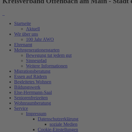
Kreisverband Offenbach am Main - Stadt e
Startseite
Aktuell
Wir über uns
100 Jahr AWO
Ehrenamt
Mehrgenerationengarten
Bewegung tut jedem gut
Sinnespfad
Weitere Informationen
Migrationsberatung
Essen auf Rädern
Begleitetes Wohnen
Bildungswerk
Else-Herrmann-Saal
Seniorenfreizeiten
Wohnraumberatung
Service
Impressum
Datenschutzerklärung
soziale Medien
Cookie-Einstellungen