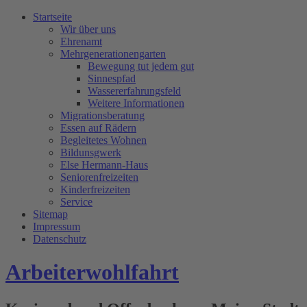
Startseite
Wir über uns
Ehrenamt
Mehrgenerationengarten
Bewegung tut jedem gut
Sinnespfad
Wassererfahrungsfeld
Weitere Informationen
Migrationsberatung
Essen auf Rädern
Begleitetes Wohnen
Bildunsgwerk
Else Hermann-Haus
Seniorenfreizeiten
Kinderfreizeiten
Service
Sitemap
Impressum
Datenschutz
Arbeiterwohlfahrt