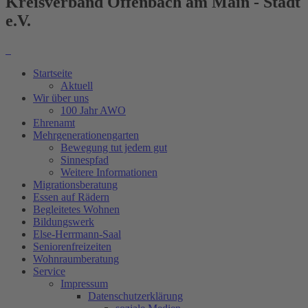
Kreisverband Offenbach am Main - Stadt
e.V.
Startseite
Aktuell
Wir über uns
100 Jahr AWO
Ehrenamt
Mehrgenerationengarten
Bewegung tut jedem gut
Sinnespfad
Weitere Informationen
Migrationsberatung
Essen auf Rädern
Begleitetes Wohnen
Bildungswerk
Else-Herrmann-Saal
Seniorenfreizeiten
Wohnraumberatung
Service
Impressum
Datenschutzerklärung