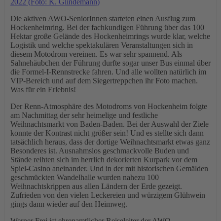
Die aktiven AWO-SeniorInnen starteten einen Ausflug zum
Hockenheimring. Bei der fachkundigen Führung über das 100
Hektar große Gelände des Hockenheimrings wurde klar, welche
Logistik und welche spektakulären Veranstaltungen sich in
diesem Motodrom vereinen. Es war sehr spannend. Als
Sahnehäubchen der Führung durfte sogar unser Bus einmal über
die Formel-I-Rennstrecke fahren. Und alle wollten natürlich im
VIP-Bereich und auf dem Siegertreppchen ihr Foto machen.
Was für ein Erlebnis!
Der Renn-Atmosphäre des Motodroms von Hockenheim folgte
am Nachmittag der sehr heimelige und festliche
Weihnachtsmarkt von Baden-Baden. Bei der Auswahl der Ziele
konnte der Kontrast nicht größer sein! Und es stellte sich dann
tatsächlich heraus, dass der dortige Weihnachtsmarkt etwas ganz
Besonderes ist. Ausnahmslos geschmackvolle Buden und
Stände reihten sich im herrlich dekorierten Kurpark vor dem
Spiel-Casino aneinander. Und in der mit historischen Gemälden
geschmückten Wandelhalle wurden nahezu 100
Weihnachtskrippen aus allen Ländern der Erde gezeigt.
Zufrieden von den vielen Leckereien und würzigem Glühwein
gings dann wieder auf den Heimweg.
Werner Frei ist ehrenamtlicher Reiseleiter der AWO-