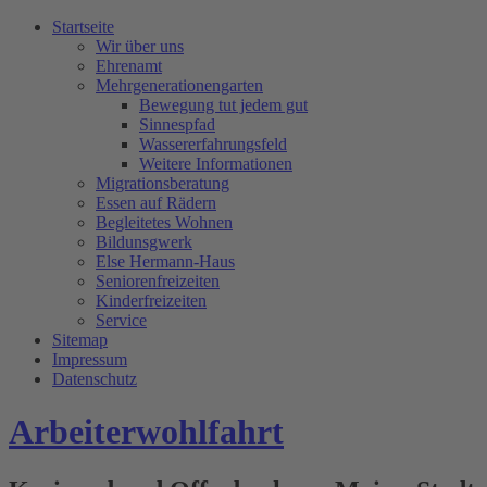
Startseite
Wir über uns
Ehrenamt
Mehrgenerationengarten
Bewegung tut jedem gut
Sinnespfad
Wassererfahrungsfeld
Weitere Informationen
Migrationsberatung
Essen auf Rädern
Begleitetes Wohnen
Bildunsgwerk
Else Hermann-Haus
Seniorenfreizeiten
Kinderfreizeiten
Service
Sitemap
Impressum
Datenschutz
Arbeiterwohlfahrt