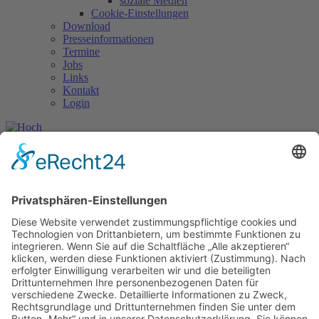
soziale Medien
Cookie-Einstellungen
Download
Presseinformationen
Termine
Jobs
Links
Kontakt
Login
Wir über uns
Aufnahmeantrag
Download
Details
Organigramm der AWO-Offenbach Stadt
Download
Details
Satzung der Arbeiterwohlfahrt Kreisverband Offenbach
Download
Details