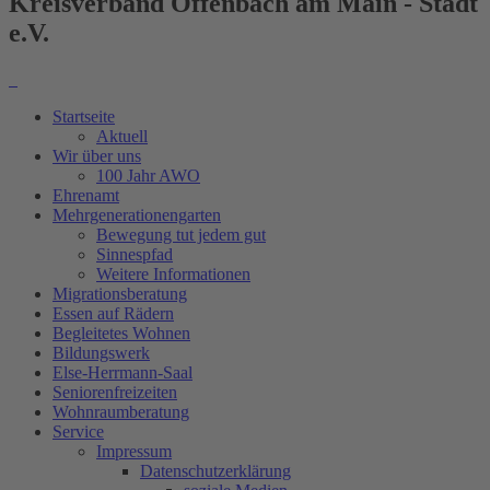
Kreisverband Offenbach am Main - Stadt
e.V.
Startseite
Aktuell
Wir über uns
100 Jahr AWO
Ehrenamt
Mehrgenerationengarten
Bewegung tut jedem gut
Sinnespfad
Weitere Informationen
Migrationsberatung
Essen auf Rädern
Begleitetes Wohnen
Bildungswerk
Else-Herrmann-Saal
Seniorenfreizeiten
Wohnraumberatung
Service
Impressum
Datenschutzerklärung