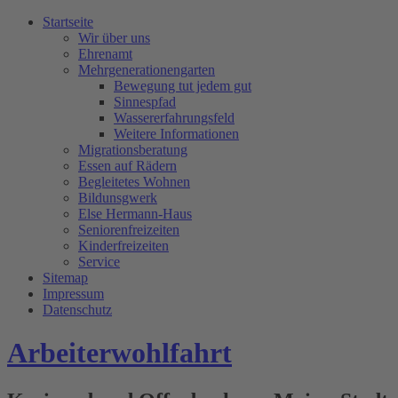
Startseite
Wir über uns
Ehrenamt
Mehrgenerationengarten
Bewegung tut jedem gut
Sinnespfad
Wassererfahrungsfeld
Weitere Informationen
Migrationsberatung
Essen auf Rädern
Begleitetes Wohnen
Bildunsgwerk
Else Hermann-Haus
Seniorenfreizeiten
Kinderfreizeiten
Service
Sitemap
Impressum
Datenschutz
Arbeiterwohlfahrt