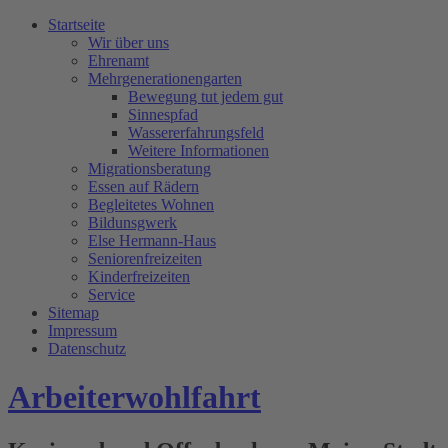
Startseite
Wir über uns
Ehrenamt
Mehrgenerationengarten
Bewegung tut jedem gut
Sinnespfad
Wassererfahrungsfeld
Weitere Informationen
Migrationsberatung
Essen auf Rädern
Begleitetes Wohnen
Bildunsgwerk
Else Hermann-Haus
Seniorenfreizeiten
Kinderfreizeiten
Service
Sitemap
Impressum
Datenschutz
Arbeiterwohlfahrt