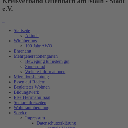
Kreisverband Offenbach am Main - Stadt
e.V.
Startseite
Aktuell
Wir über uns
100 Jahr AWO
Ehrenamt
Mehrgenerationengarten
Bewegung tut jedem gut
Sinnespfad
Weitere Informationen
Migrationsberatung
Essen auf Rädern
Begleitetes Wohnen
Bildungswerk
Else-Herrmann-Saal
Seniorenfreizeiten
Wohnraumberatung
Service
Impressum
Datenschutzerklärung