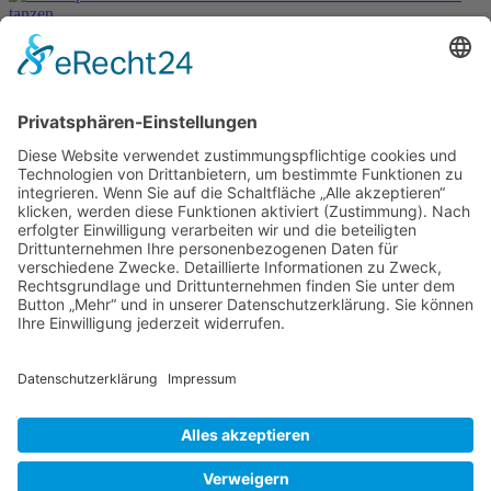
Fotos: Jana Holecek
Download Festschrift:
Festschrift zum 100sten Geburtstag 2019
Zurück
Weiter
RSS-Feed abonnieren
RSS-Feed AWO Offenbach
Arbeiterwohlfahrt Kreisverband Offenbach am Main - Stadt
e.V.