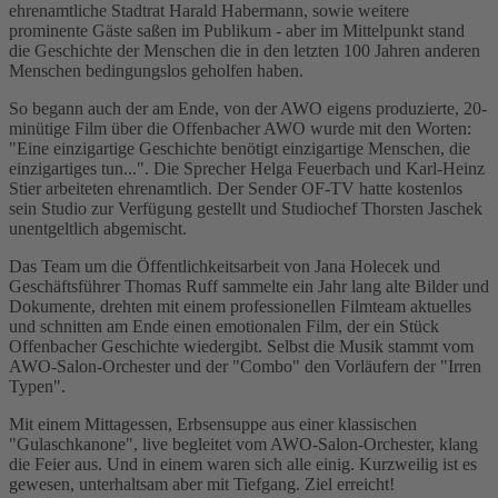
ehrenamtliche Stadtrat Harald Habermann, sowie weitere
prominente Gäste saßen im Publikum - aber im Mittelpunkt stand
die Geschichte der Menschen die in den letzten 100 Jahren anderen
Menschen bedingungslos geholfen haben.
So begann auch der am Ende, von der AWO eigens produzierte, 20-
minütige Film über die Offenbacher AWO wurde mit den Worten:
"Eine einzigartige Geschichte benötigt einzigartige Menschen, die
einzigartiges tun...". Die Sprecher Helga Feuerbach und Karl-Heinz
Stier arbeiteten ehrenamtlich. Der Sender OF-TV hatte kostenlos
sein Studio zur Verfügung gestellt und Studiochef Thorsten Jaschek
unentgeltlich abgemischt.
Das Team um die Öffentlichkeitsarbeit von Jana Holecek und
Geschäftsführer Thomas Ruff sammelte ein Jahr lang alte Bilder und
Dokumente, drehten mit einem professionellen Filmteam aktuelles
und schnitten am Ende einen emotionalen Film, der ein Stück
Offenbacher Geschichte wiedergibt. Selbst die Musik stammt vom
AWO-Salon-Orchester und der "Combo" den Vorläufern der "Irren
Typen".
Mit einem Mittagessen, Erbsensuppe aus einer klassischen
"Gulaschkanone", live begleitet vom AWO-Salon-Orchester, klang
die Feier aus. Und in einem waren sich alle einig. Kurzweilig ist es
gewesen, unterhaltsam aber mit Tiefgang. Ziel erreicht!