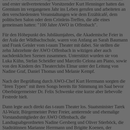
und erster stellvertretender Vorsitzender Kurt Henninger hatten das
Gremium im vergangenen Jahr ins Leben gerufen und arbeiteten an
den verschiedensten Veranstaltungen wie dem Erzählcafé, dem
politischen Salon oder dem Crönlein-Treffen, die alle eines
gemeinsam hatten: "100 Jahre AWO in Offenbach".
Für den Höhepunkt des Jubiläumjahres, die Akademische Feier in
der Aula der Wildbachschule, waren von Anfang an Sarah Baumann
und Frank Geisler vom t-raum Theater mit dabei. Sie stellten die
zehn Jahrzehnte der AWO Offenbach in witzigen aber auch
nachdenklichen Szenen zusammen. Unterstützt wurden sie von
Luka Kühn, Stefan Scheidler und Marcello Celona am Piano, sowie
von den Kindern des Theaterclubs Elmar unter der Leitung von
Nadine Graf, Daniel Thomas und Melanie Kempf.
Nach der Begrüßung durch AWO-Chef Kurt Herrmann sorgten die
"Irren Typen" mit ihren Songs bereits für Stimmung im Saal bevor
Oberbürgermeister Dr. Felix Schwenke eine kurze aber liebevolle
Festrede hielt.
Dann legte auch direkt das t-raum Theater los. Staatsminister Tarek
Al-Wazir, Bürgermeister Peter Freier, amtierende und ehemalige
Vorstandsmitglieder der AWO Offenbach, die
Landtagsabgeordneten Nadine Gersberg und Oliver Stierböck, die
Stadträtinnen Marianne Herrmann und Brigitte Koenen, der