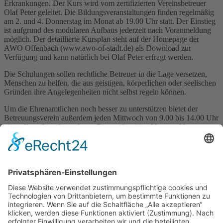
Erkrankungen. Der Kurs wird vom zertifizierten Vereinsbetreuer
Olaf Peter geleitet. Die Bildungsveranstaltungen finden regelmäßig
am 2. und 4. Donnerstag im Monat ab 19.00 Uhr statt. Der Einstieg
ist aufgrund des modularen Aufbaus jederzeit nach Voranmeldung
möglich. Der detaillierte Kursplan steht auf der Homepage der
AWO Offenbach (www.awo-of-stadt.de) als Download zur
Verfügung und kann natürlich bei Olaf Peter erfragt werden.
Die Schulungen sollen rechtliche Betreuer in die Lage versetzen,
Menschen zu helfen, die aus geistigen, körperlichen oder seelischen
Gründen ihre Angelegenheiten nicht selbst regeln können.
Um die Ehrenamtlichen noch besser zu unterstützen bietet der
Betreuungsverein außerdem jeden Mittwoch von 9.00 bis 14.00 Uhr
eine offene Sprechstunde an. Eine rechtzeitige Voranmeldung
verhindert lange Wartezeiten.
Außerdem organisiert Olaf Peter am ersten Donnerstag im Monat
jeweils einen Betreuer-Stammtisch im Stadtcafé am Büsingpark, bei
dem sich Interessierte austauschen können und gegenseitig mit Rat
und Tat zur Seite stehen.
Außerhalb der Sprechstunden ist Vereinsbetreuer Peter dienstags
und donnerstags von 10.00 bis 16.00 Uhr erreichbar unter Tel. Tel.
069 / 8010 9956 sowie per E-Mail an