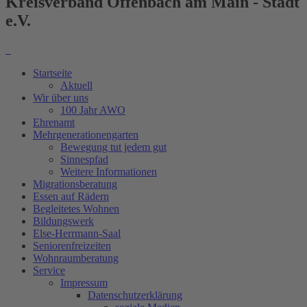
Kreisverband Offenbach am Main - Stadt
e.V.
Startseite
Aktuell
Wir über uns
100 Jahr AWO
Ehrenamt
Mehrgenerationengarten
Bewegung tut jedem gut
Sinnespfad
Weitere Informationen
Migrationsberatung
Essen auf Rädern
Begleitetes Wohnen
Bildungswerk
Else-Herrmann-Saal
Seniorenfreizeiten
Wohnraumberatung
Service
Impressum
Datenschutzerklärung