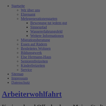
Startseite
Wir über uns
Ehrenamt
Mehrgenerationengarten
Bewegung tut jedem gut
Sinnespfad
Wassererfahrungsfeld
Weitere Informationen
Migrationsberatung
Essen auf Rädern
Begleitetes Wohnen
Bildunsgwerk
Else Hermann-Haus
Seniorenfreizeiten
Kinderfreizeiten
Service
Sitemap
Impressum
Datenschutz
Arbeiterwohlfahrt