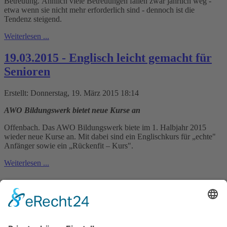
Betreuung. Ähnlich viele Betreuungen fallen zwar jährlich weg -
etwa wenn sie nicht mehr erforderlich sind - dennoch ist die
Tendenz steigend.
Weiterlesen ...
19.03.2015 - Englisch leicht gemacht für
Senioren
Erstellt: Donnerstag, 19. März 2015 18:14
AWO Bildungswerk bietet neue Kurse an
Offenbach. Das AWO Bildungswerk biete im 1. Halbjahr 2015
wieder neue Kurse an. Mit dabei sind ein Englischkurs für „echte"
Anfänger sowie ein „Rückenfit – Kurs".
Weiterlesen ...
17.03.2015 - AWO Fahrt nach Braunfels:
Neuschwanstein in Hessen
Erstellt: Dienstag, 17. März 2015 18:23