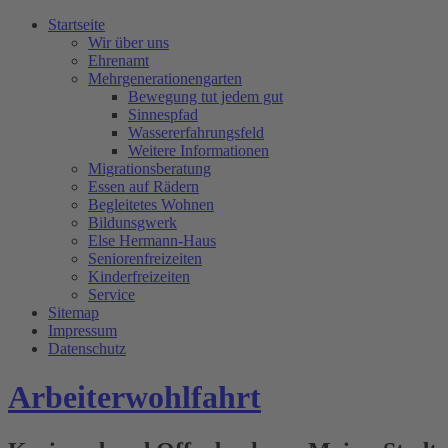
Startseite
Wir über uns
Ehrenamt
Mehrgenerationengarten
Bewegung tut jedem gut
Sinnespfad
Wassererfahrungsfeld
Weitere Informationen
Migrationsberatung
Essen auf Rädern
Begleitetes Wohnen
Bildunsgwerk
Else Hermann-Haus
Seniorenfreizeiten
Kinderfreizeiten
Service
Sitemap
Impressum
Datenschutz
Arbeiterwohlfahrt