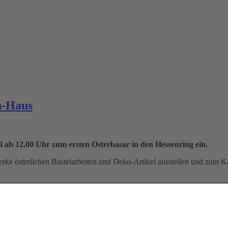
n-Haus
 ab 12.00 Uhr zum ersten Osterbasar in den Hessenring ein.
rke österlichen Bastelarbeiten und Deko-Artikel ausstellen und zum K
 im Else-Herrmann-Haus melden unter Tel. 069/8065-2576.