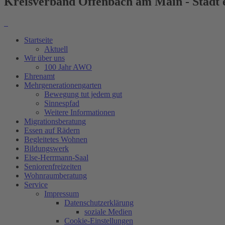
Kreisverband Offenbach am Main - Stadt e
Startseite
Aktuell
Wir über uns
100 Jahr AWO
Ehrenamt
Mehrgenerationengarten
Bewegung tut jedem gut
Sinnespfad
Weitere Informationen
Migrationsberatung
Essen auf Rädern
Begleitetes Wohnen
Bildungswerk
Else-Herrmann-Saal
Seniorenfreizeiten
Wohnraumberatung
Service
Impressum
Datenschutzerklärung
soziale Medien
Cookie-Einstellungen