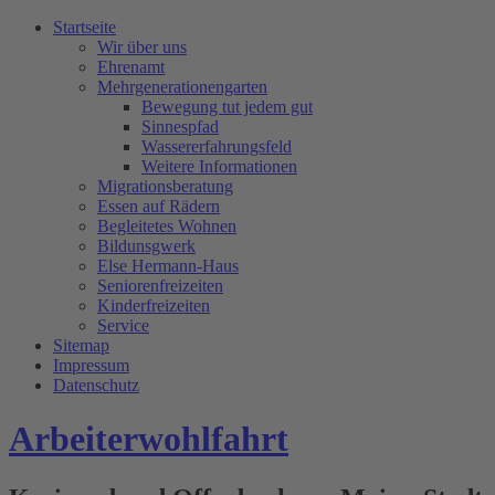
Startseite
Wir über uns
Ehrenamt
Mehrgenerationengarten
Bewegung tut jedem gut
Sinnespfad
Wassererfahrungsfeld
Weitere Informationen
Migrationsberatung
Essen auf Rädern
Begleitetes Wohnen
Bildunsgwerk
Else Hermann-Haus
Seniorenfreizeiten
Kinderfreizeiten
Service
Sitemap
Impressum
Datenschutz
Arbeiterwohlfahrt