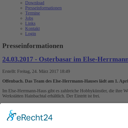
Download
Presseinformationen
Termine
Jobs
Links
Kontakt
Login
Presseinformationen
24.03.2017 - Osterbasar im Else-Herrman
Erstellt: Freitag, 24. März 2017 18:49
Offenbach. Das Team des Else-Herrmann-Hauses lädt am 1. April
Im Else-Herrmann-Haus gibt es zahlreiche Hobbykünstler, die ihre We
Werkstätten Hainbachtal erhältlich. Der Eintritt ist frei.
An einem Stand interessierte Hobbykünstler können sich gerne noch
Zurück
Weiter